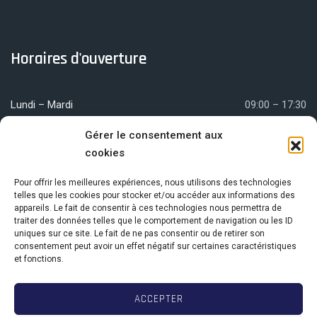
Horaires d'ouverture
Lundi – Mardi
09:00 – 17:30
Mercredi
09:00 – 12:00
Gérer le consentement aux
cookies
Jeudi – Vendredi
09:00 – 17:30
Pour offrir les meilleures expériences, nous utilisons des technologies
telles que les cookies pour stocker et/ou accéder aux informations des
appareils. Le fait de consentir à ces technologies nous permettra de
Nous localiser
traiter des données telles que le comportement de navigation ou les ID
uniques sur ce site. Le fait de ne pas consentir ou de retirer son
consentement peut avoir un effet négatif sur certaines caractéristiques
et fonctions.
Centre Com. Elysée Village
18 avenue de la Jonchère
ACCEPTER
78170 La Celle-Saint-Cloud