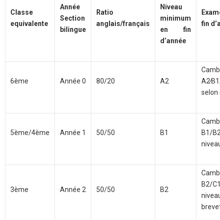
Année
Niveau
Classe
Ratio
Exam
Section
minimum
equivalente
anglais/français
fin d
bilingue
en fin
d’année
Camb
6ème
Année 0
80/20
A2
A2∕B1
selon
Camb
5ème/4ème
Année 1
50/50
B1
B1/B
nivea
Camb
B2/C
3ème
Année 2
50/50
B2
niv
breve