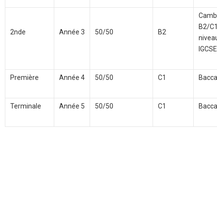
Camb
B2/C
2nde
Année 3
50/50
B2
niv
IGCSE
Première
Année 4
50/50
C1
Bacca
Terminale
Année 5
50/50
C1
Bacca