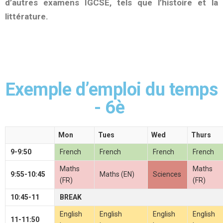
d’autres examens IGCSE, tels que l’histoire et la
littérature.
Exemple d’emploi du temps
- 6è
Mon
Tues
Wed
Thurs
9-9:50
French
French
French
French
Maths
Maths
9:55-10:45
Maths (EN)
Sciences
(FR)
(FR)
10:45-11
BREAK
English
English
English
English
11-11:50