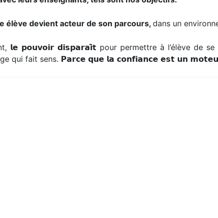
 élève devient acteur de son parcours,
dans un environne
𝗲 𝗽𝗼𝘂𝘃𝗼𝗶𝗿 𝗱𝗶𝘀𝗽𝗮𝗿𝗮𝗶̂𝘁 pour permettre à l’élève
 sens. 𝗣𝗮𝗿𝗰𝗲 𝗾𝘂𝗲 𝗹𝗮 𝗰𝗼𝗻𝗳𝗶𝗮𝗻𝗰𝗲 𝗲𝘀𝘁 𝘂𝗻 𝗺𝗼𝘁𝗲𝘂𝗿 𝗱