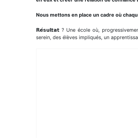
Nous mettons en place un cadre où chaque
𝗥𝗲́𝘀𝘂𝗹𝘁𝗮𝘁 ?
Une école où, progressivement, 
serein, des élèves impliqués, un apprentissage qui fait