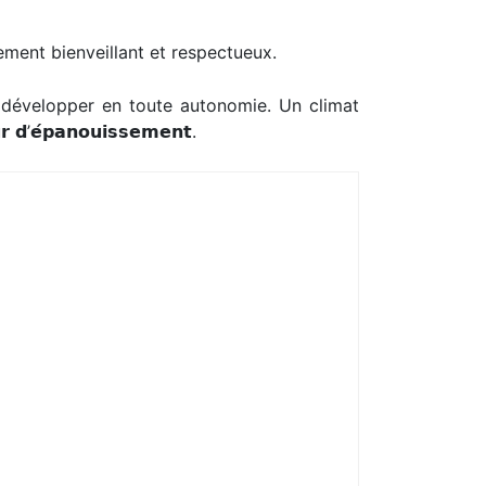
ment bienveillant et respectueux.
 de se développer en toute autonomie. Un climat
’𝗲́𝗽𝗮𝗻𝗼𝘂𝗶𝘀𝘀𝗲𝗺𝗲𝗻𝘁.