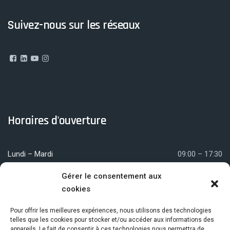
Suivez-nous sur les réseaux
Horaires d'ouverture
Lundi – Mardi
09:00 – 17:30
Mercredi
09:00 – 12:00
Gérer le consentement aux
cookies
Jeudi – Vendredi
09:00 – 17:30
Pour offrir les meilleures expériences, nous utilisons des technologies
telles que les cookies pour stocker et/ou accéder aux informations des
appareils. Le fait de consentir à ces technologies nous permettra de