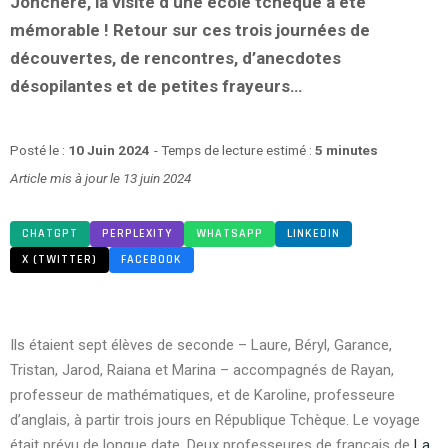
Jonchère, la visite d’une école tchèque a été
mémorable ! Retour sur ces trois journées de
découvertes, de rencontres, d’anecdotes
désopilantes et de petites frayeurs…
Posté le :
10 Juin 2024
- Temps de lecture estimé :
5 minutes
Article mis à jour le 13 juin 2024
CHATGPT
PERPLEXITY
WHATSAPP
LINKEDIN
X (TWITTER)
FACEBOOK
Ils étaient sept élèves de seconde – Laure, Béryl, Garance,
Tristan, Jarod, Raiana et Marina – accompagnés de Rayan,
professeur de mathématiques, et de Karoline, professeure
d’anglais, à partir trois jours en République Tchèque. Le voyage
était prévu de longue date. Deux professeures de français de
La