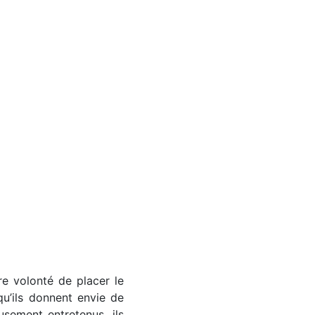
re volonté de placer le
u’ils donnent envie de
sement entretenus, ils