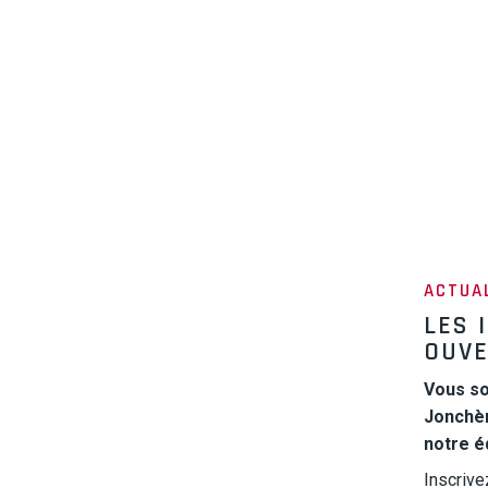
ACTUA
LES 
OUVE
Vous so
Jonchèr
notre é
Inscrive