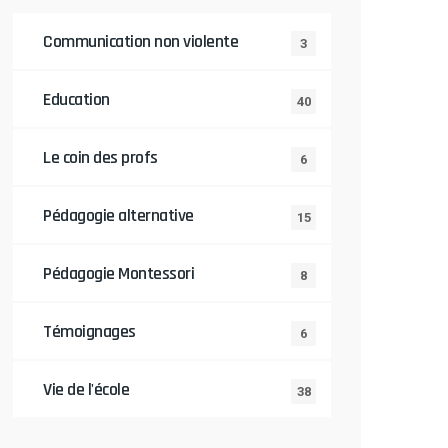
Communication non violente
3
Education
40
Le coin des profs
6
Pédagogie alternative
15
Pédagogie Montessori
8
Témoignages
6
Vie de l'école
38