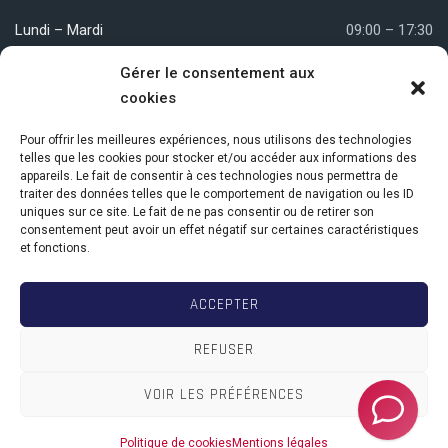
Lundi – Mardi
09:00 – 17:30
Mercredi
09:00 – 12:00
Gérer le consentement aux
cookies
Jeudi – Vendredi
09:00 – 17:30
Pour offrir les meilleures expériences, nous utilisons des technologies
telles que les cookies pour stocker et/ou accéder aux informations des
appareils. Le fait de consentir à ces technologies nous permettra de
Nous localiser
traiter des données telles que le comportement de navigation ou les ID
uniques sur ce site. Le fait de ne pas consentir ou de retirer son
consentement peut avoir un effet négatif sur certaines caractéristiques
et fonctions.
Centre Com. Elysée Village
18 avenue de la Jonchère
ACCEPTER
78170 La Celle-Saint-Cloud
REFUSER
VOIR LES PRÉFÉRENCES
Copyright © 2026
La Jonchère
, All Rights Reserved.
Politique de cookies
Mentions légales