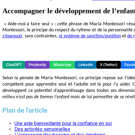
Accompagner le développement de l’enfant
 « Aide-moi à faire seul » : cette phrase de Maria Montessori rés
Montessori, le principe du respect du rythme et de la personnalité d
s’épanouir
, sans contraintes, 
ni système de sanction/punition
 et 
de 
ChatGPT
Perplexity
WhatsApp
LinkedIn
X (Twitter)
Faceb
Selon la pensée de Maria Montessori, ce principe repose sur l’idée 
compétent pour apprendre seul et l’adulte est là pour l’y aider.
développent ce potentiel d’apprentissage dans toutes ses dimension
milieu n’est pas de former l’enfant mais de lui permettre de se révél
Plan de l'article
Une aide bienveillante pour la confiance en soi
Des activités sensorielles
L’expression des besoins et des émotions