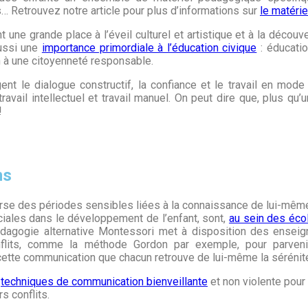
… Retrouvez notre article pour plus d’informations sur
le matéri
une grande place à l’éveil culturel et artistique et à la découv
aussi une
importance primordiale à l’éducation civique
: éducatio
on à une citoyenneté responsable.
 le dialogue constructif, la confiance et le travail en mode 
avail intellectuel et travail manuel. On peut dire que, plus q
!
ns
raverse des périodes sensibles liées à la connaissance de lui-mêm
iales dans le développement de l’enfant, sont,
au sein des éco
dagogie alternative Montessori met à disposition des enseig
flits, comme la méthode Gordon par exemple, pour parveni
 cette communication que chacun retrouve de lui-même la sérénit
x
techniques de communication bienveillante
et non violente pour
s conflits.