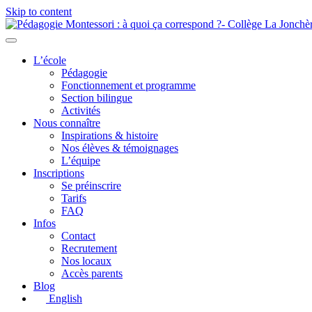
Skip to content
L’école
Pédagogie
Fonctionnement et programme
Section bilingue
Activités
Nous connaître
Inspirations & histoire
Nos élèves & témoignages
L’équipe
Inscriptions
Se préinscrire
Tarifs
FAQ
Infos
Contact
Recrutement
Nos locaux
Accès parents
Blog
English