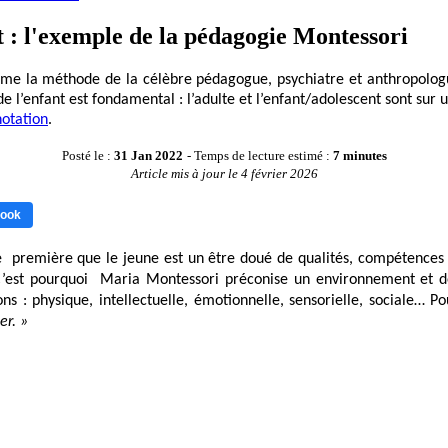
 : l'exemple de la pédagogie Montessori
ume la méthode de la célèbre pédagogue, psychiatre et anthropologue 
e l’enfant est fondamental : 
l’adulte et l’enfant/adolescent sont sur u
notation
. 
Posté le :
31 Jan 2022
- Temps de lecture estimé :
7 minutes
Article mis à jour le 4 février 2026
ook
 première que le jeune est un être doué de qualités, compétences et i
 C’est pourquoi  Maria Montessori préconise un environnement et de
s : physique, intellectuelle, émotionnelle, sensorielle, sociale… 
Po
er. » 