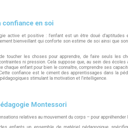
a confiance en soi
active et positive : l’enfant est un être doué d’aptitudes et
ement bienveillant qui conforte son estime de soi ainsi que so
 de toucher les choses pour apprendre, de faire seuls les c
 contraintes ni pression. Cela suppose que, au sein des écoles 
ce chaque enfant pour bien le connaître, comprendre ses capacité
. Cette confiance est le ciment des apprentissages dans la pé
s pédagogiques stimulant la motivation et l’intelligence.
a pédagogie Montessori
ensations relatives au mouvement du corps – pour appréhender 
 des enfants un ensemble de matériel pédagogique spécifiq