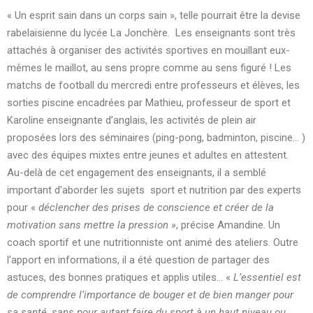
« Un esprit sain dans un corps sain », telle pourrait être la devise
rabelaisienne du lycée La Jonchère. Les enseignants sont très
attachés à organiser des activités sportives en mouillant eux-
mêmes le maillot, au sens propre comme au sens figuré ! Les
matchs de football du mercredi entre professeurs et élèves, les
sorties piscine encadrées par Mathieu, professeur de sport et
Karoline enseignante d’anglais, les activités de plein air
proposées lors des séminaires (ping-pong, badminton, piscine… )
avec des équipes mixtes entre jeunes et adultes en attestent.
Au-delà de cet engagement des enseignants, il a semblé
important d’aborder les sujets sport et nutrition par des experts
pour «
déclencher des prises de conscience et créer de la
motivation sans mettre la pression
»
, précise Amandine. Un
coach sportif et une nutritionniste ont animé des ateliers. Outre
l’apport en informations, il a été question de partager des
astuces, des bonnes pratiques et applis utiles… «
L’essentiel est
de comprendre l’importance de bouger et de bien manger pour
sa santé, sans pour autant faire du sport à un haut niveau ou