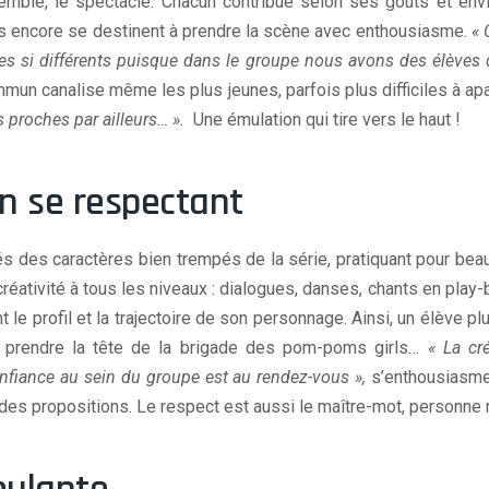
nsemble, le spectacle. Chacun contribue selon ses goûts et envi
es encore se destinent à prendre la scène avec enthousiasme.
« 
âges si différents puisque dans le groupe nous avons des élèves
mmun canalise même les plus jeunes, parfois plus difficiles à apa
ns proches par ailleurs… ».
Une émulation qui tire vers le haut !
n se respectant
 des caractères bien trempés de la série, pratiquant pour beauc
créativité à tous les niveaux : dialogues, danses, chants en pla
le profil et la trajectoire de son personnage. Ainsi, un élève plu
à
prendre la tête de la brigade des pom-poms girls…
« La cr
nfiance au sein du groupe est au rendez-vous »,
s’enthousiasme
t des propositions. Le respect est aussi le maître-mot, person