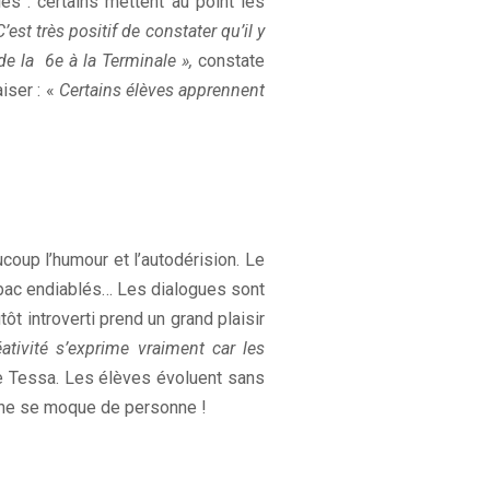
es : certains mettent au point les
C’est très positif de constater qu’il y
 de la 6
e
à la Terminale »,
constate
iser : «
Certains élèves apprennent
oup l’humour et l’autodérision. Le
y-bac endiablés… Les dialogues sont
tôt introverti prend un grand plaisir
éativité s’exprime vraiment car les
 Tessa. Les élèves évoluent sans
ne ne se moque de personne !