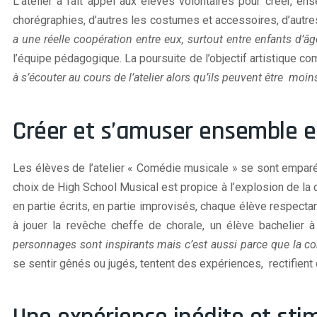
L’atelier a fait appel aux élèves volontaires pour créer, e
chorégraphies, d’autres les costumes et accessoires, d’autr
a une réelle coopération entre eux, surtout entre enfants d’
l’équipe pédagogique. La poursuite de l’objectif artistique co
à s’écouter au cours de l’atelier alors qu’ils peuvent être moi
Créer et s’amuser ensemble e
Les élèves de l’atelier « Comédie musicale » se sont emparés
choix de High School Musical est propice à l’explosion de la 
en partie écrits, en partie improvisés, chaque élève respectant 
à jouer la revêche cheffe de chorale, un élève bachelier 
personnages sont inspirants mais c’est aussi parce que la co
se sentir gênés ou jugés, tentent des expériences, rectifien