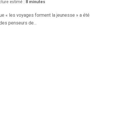
cture estimé :
8 minutes
ue « les voyages forment la jeunesse » a été
u des penseurs de…