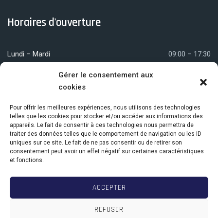
Horaires d'ouverture
Lundi – Mardi
09:00 – 17:30
Mercredi
09:00 – 12:00
Gérer le consentement aux
cookies
Jeudi – Vendredi
09:00 – 17:30
Pour offrir les meilleures expériences, nous utilisons des technologies
telles que les cookies pour stocker et/ou accéder aux informations des
appareils. Le fait de consentir à ces technologies nous permettra de
Nous localiser
traiter des données telles que le comportement de navigation ou les ID
uniques sur ce site. Le fait de ne pas consentir ou de retirer son
consentement peut avoir un effet négatif sur certaines caractéristiques
et fonctions.
Centre Com. Elysée Village
18 avenue de la Jonchère
ACCEPTER
78170 La Celle-Saint-Cloud
REFUSER