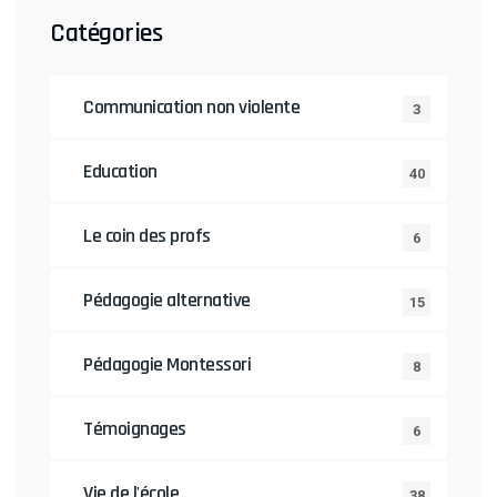
Catégories
Communication non violente
3
Education
40
Le coin des profs
6
Pédagogie alternative
15
Pédagogie Montessori
8
Témoignages
6
Vie de l'école
38