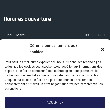
Horaires d'ouverture
Lundi – Mardi
09:00 – 17:30
Mercredi
09:00 – 12:00
Gérer le consentement aux
cookies
Jeudi – Vendredi
09:00 – 17:30
Pour offrir les meilleures expériences, nous utilisons des technologies
telles que les cookies pour stocker et/ou accéder aux informations des
appareils. Le fait de consentir à ces technologies nous permettra de
Nous localiser
traiter des données telles que le comportement de navigation ou les ID
uniques sur ce site. Le fait de ne pas consentir ou de retirer son
consentement peut avoir un effet négatif sur certaines caractéristiques
et fonctions.
Centre Com. Elysée Village
18 avenue de la Jonchère
ACCEPTER
78170 La Celle-Saint-Cloud